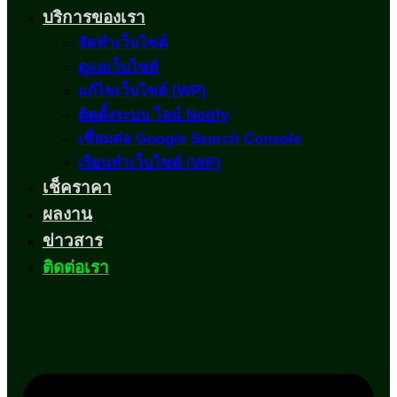
บริการของเรา
จัดทำเว็บไซต์
ดูแลเว็บไซต์
แก้ไขเว็บไซต์ (WP)
ติดตั้งระบบ ไลน์ Notify
เชื่อมต่อ Google Search Console
เรียนทำเว็บไซต์ (WP)
เช็คราคา
ผลงาน
ข่าวสาร
ติดต่อเรา