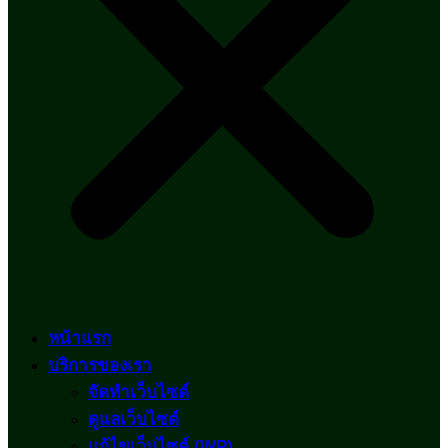
หน้าแรก
บริการของเรา
จัดทำเว็บไซต์
ดูแลเว็บไซต์
แก้ไขเว็บไซต์ (WP)