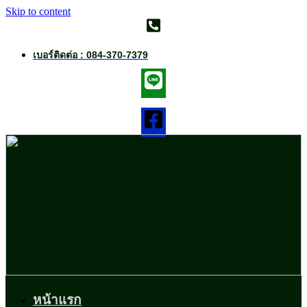
Skip to content
เบอร์ติดต่อ : 084-370-7379
หน้าแรก