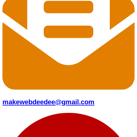
makewebdeedee@gmail.com