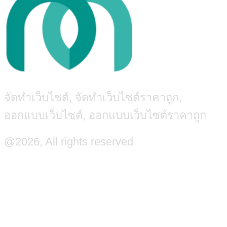
จัดทำเว็บไซต์, จัดทำเว็บไซต์ราคาถูก,
ออกแบบเว็บไซต์, ออกแบบเว็บไซต์ราคาถูก
@2026, All rights reserved