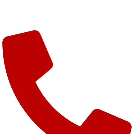
ต้องการข้อมูลเพิ่มเติมเกี่ยวกับสินค้าหรือบริการ
สามารถกรอกข้อมูลตามแบบฟอร์มด้านล่าง ทีมงาน
จะติดต่อกลับโดยเร็วที่สุด