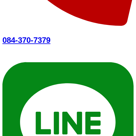
084-370-7379