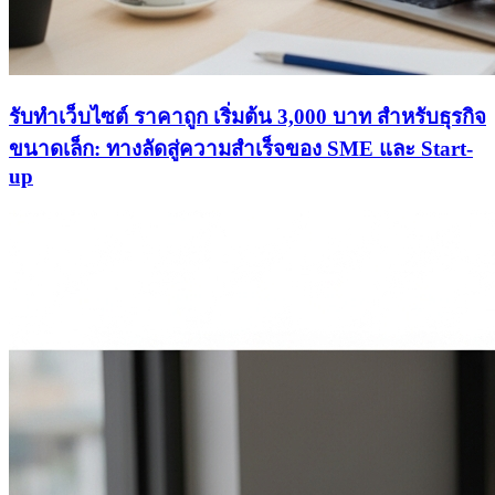
รับทำเว็บไซต์ ราคาถูก เริ่มต้น 3,000 บาท สำหรับธุรกิจ
ขนาดเล็ก: ทางลัดสู่ความสำเร็จของ SME และ Start-
up