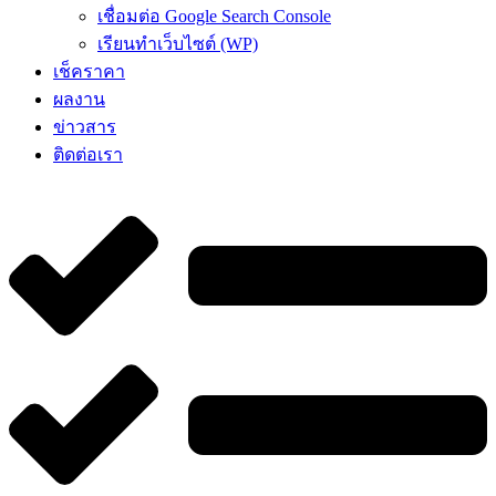
เชื่อมต่อ Google Search Console
เรียนทำเว็บไซต์ (WP)
เช็คราคา
ผลงาน
ข่าวสาร
ติดต่อเรา