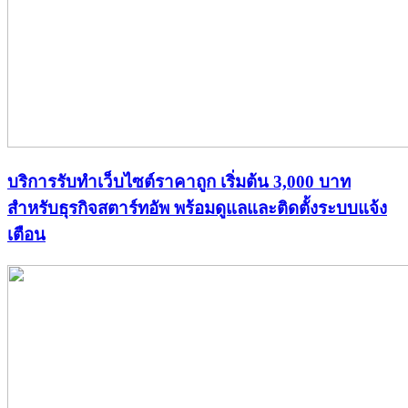
บริการรับทำเว็บไซต์ราคาถูก เริ่มต้น 3,000 บาท
สำหรับธุรกิจสตาร์ทอัพ พร้อมดูแลและติดตั้งระบบแจ้ง
เตือน