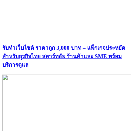
รับทำเว็บไซต์ ราคาถูก 3,000 บาท – แพ็กเกจประหยัด
สำหรับธุรกิจไทย สตาร์ทอัพ ร้านค้าและ SME พร้อม
บริการดูแล