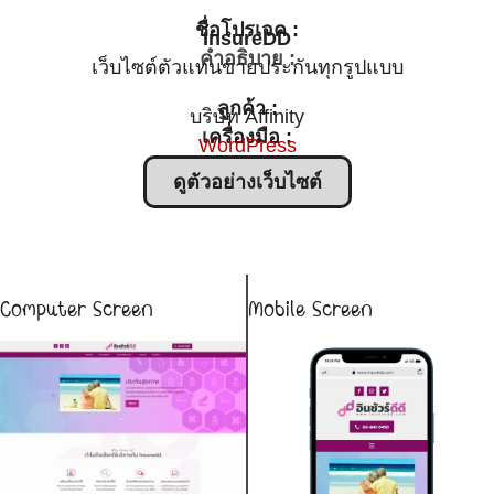
ชื่อโปรเจค :
InsureDD
คำอธิบาย :
เว็บไซต์ตัวแทนขายประกันทุกรูปแบบ
ลูกค้า :
บริษัท Affinity
เครื่องมือ :
WordPress
ดูตัวอย่างเว็บไซต์
Computer Screen
Mobile Screen