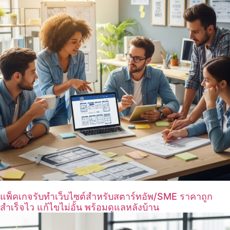
แพ็คเกจรับทำเว็บไซต์สำหรับสตาร์ทอัพ/SME ราคาถูก
สำเร็จไว แก้ไขไม่อั้น พร้อมดูแลหลังบ้าน