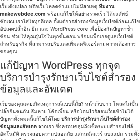
เว็บเด้งแปลก หรือเว็บโหลดช้าแบบไม่มีสาเหตุ
ทีมงาน
makewebdee.com
พร้อมแก้ไขให้อย่างรวดเร็ว ได้ผลลัพธ์
ชัดเจน เราใส่ใจทุกดีเทล ตั้งแต่การสำรองข้อมูลเว็บไซต์ก่อนแก้ไข
อัปเดตปลั๊กอิน ธีม และ WordPress core เพื่อป้องกันปัญหาซ้ำ
ซ้อน ช่วยให้คุณอุ่นใจในทุกขั้นตอน พร้อมแพ็กเกจดูแลเว็บไซต์
สำหรับธุรกิจ ที่สามารถปรับแต่งเพิ่มลดฟีเจอร์ตามความต้องการ
ของคุณ
แก้ปัญหา WordPress ทุกจุด
บริการบำรุงรักษาเว็บไซต์สำรอง
ข้อมูลและอัพเดต
เว็บของคุณเคยเกิดเหตุการณ์แบบนี้มั้ย? หน้าเว็บขาว โหลดไม่ขึ้น
ปลั๊กอินชนกัน ธีมหาย โค้ดเพี้ยน หรือโดนไวรัสจนเว็บเข้าไม่ได้
ปัญหาทั้งหมดนี้แก้ไขได้โดย
บริการบำรุงรักษาเว็บไซต์สำรอง
ข้อมูลและอัพเดต
จากเรา ซึ่งครอบคลุมถึงเซ็ตระบบสำรองไฟล์
อัตโนมัติ ตรวจสอบความปลอดภัย แสกนมัลแวร์ ลบสแปม รวมทั้ง