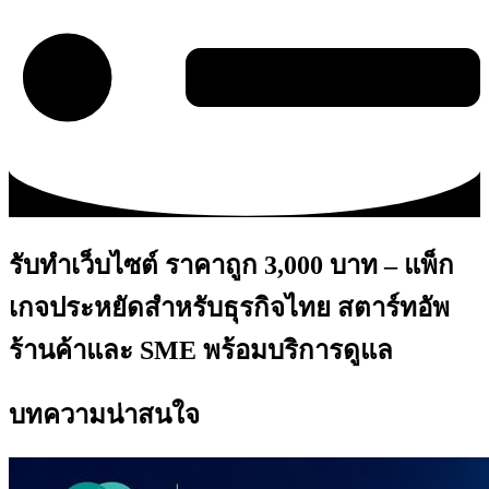
รับทำเว็บไซต์ ราคาถูก 3,000 บาท – แพ็ก
เกจประหยัดสำหรับธุรกิจไทย สตาร์ทอัพ
ร้านค้าและ SME พร้อมบริการดูแล
บทความน่าสนใจ