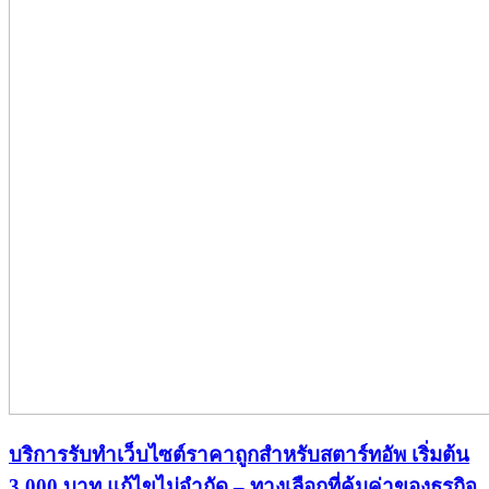
บริการรับทำเว็บไซต์ราคาถูกสำหรับสตาร์ทอัพ เริ่มต้น
3,000 บาท แก้ไขไม่จำกัด – ทางเลือกที่คุ้มค่าของธุรกิจ