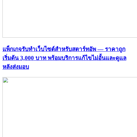
แพ็กเกจรับทำเว็บไซต์สำหรับสตาร์ทอัพ — ราคาถูก
เริ่มต้น 3,000 บาท พร้อมบริการแก้ไขไม่อั้นและดูแล
หลังส่งมอบ