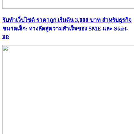
รับทำเว็บไซต์ ราคาถูก เริ่มต้น 3,000 บาท สำหรับธุรกิจ
ขนาดเล็ก: ทางลัดสู่ความสำเร็จของ SME และ Start-
up