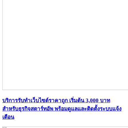
บริการรับทำเว็บไซต์ราคาถูก เริ่มต้น 3,000 บาท
สำหรับธุรกิจสตาร์ทอัพ พร้อมดูแลและติดตั้งระบบแจ้ง
เตือน