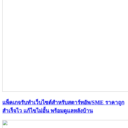
แพ็คเกจรับทำเว็บไซต์สำหรับสตาร์ทอัพ/SME ราคาถูก
สำเร็จไว แก้ไขไม่อั้น พร้อมดูแลหลังบ้าน