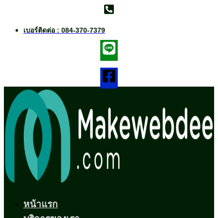
Skip
to
content
เบอร์ติดต่อ : 084-370-7379
หน้าแรก