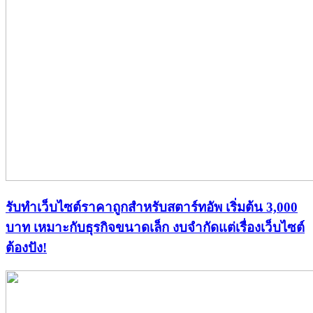
รับทำเว็บไซต์ราคาถูกสำหรับสตาร์ทอัพ เริ่มต้น 3,000
บาท เหมาะกับธุรกิจขนาดเล็ก งบจำกัดแต่เรื่องเว็บไซต์
ต้องปัง!