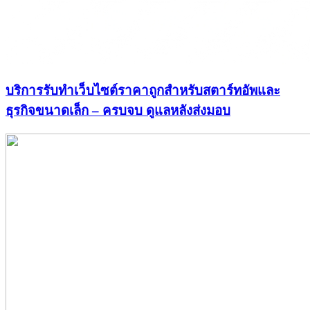
บริการรับทำเว็บไซต์ราคาถูกสำหรับสตาร์ทอัพและ
ธุรกิจขนาดเล็ก – ครบจบ ดูแลหลังส่งมอบ