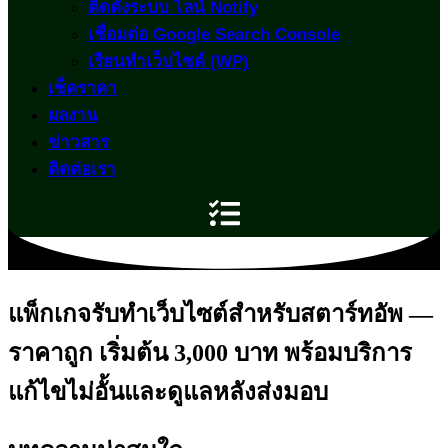
ติดตั้งระบบ ไลน์ Notify
เชื่อมต่อ Google Search Console
เรียนทำเว็บไซต์ (WP)
เช็คราคา
ผลงาน
ข่าวสาร
ติดต่อเรา
แพ็กเกจรับทำเว็บไซต์สำหรับสตาร์ทอัพ —
ราคาถูก เริ่มต้น 3,000 บาท พร้อมบริการ
แก้ไขไม่อั้นและดูแลหลังส่งมอบ