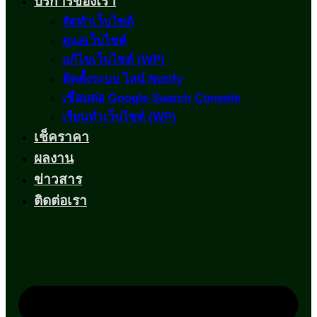
บริการของเรา
จัดทำเว็บไซต์
ดูแลเว็บไซต์
แก้ไขเว็บไซต์ (WP)
ติดตั้งระบบ ไลน์ Notify
เชื่อมต่อ Google Search Console
เรียนทำเว็บไซต์ (WP)
เช็คราคา
ผลงาน
ข่าวสาร
ติดต่อเรา