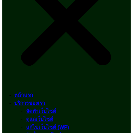
หน้าแรก
บริการของเรา
จัดทำเว็บไซต์
ดูแลเว็บไซต์
แก้ไขเว็บไซต์ (WP)