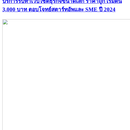
บริการรับทำเว็บไซต์ธุรกิจขนาดเล็ก ราคาถูก เริ่มต้น
3,000 บาท ตอบโจทย์สตาร์ทอัพและ SME ปี 2024