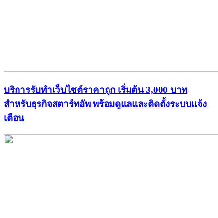
บริการรับทำเว็บไซต์ราคาถูก เริ่มต้น 3,000 บาท
สำหรับธุรกิจสตาร์ทอัพ พร้อมดูแลและติดตั้งระบบแจ้ง
เตือน