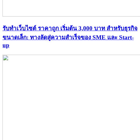
รับทำเว็บไซต์ ราคาถูก เริ่มต้น 3,000 บาท สำหรับธุรกิจ
ขนาดเล็ก: ทางลัดสู่ความสำเร็จของ SME และ Start-
up