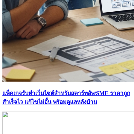
แพ็คเกจรับทำเว็บไซต์สำหรับสตาร์ทอัพ/SME ราคาถูก
สำเร็จไว แก้ไขไม่อั้น พร้อมดูแลหลังบ้าน