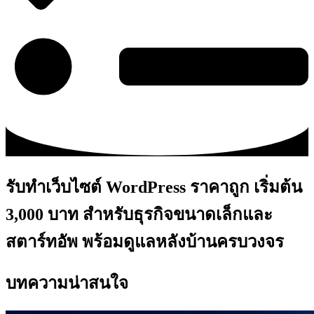
รับทำเว็บไซต์ WordPress ราคาถูก เริ่มต้น
3,000 บาท สำหรับธุรกิจขนาดเล็กและ
สตาร์ทอัพ พร้อมดูแลหลังบ้านครบวงจร
บทความน่าสนใจ