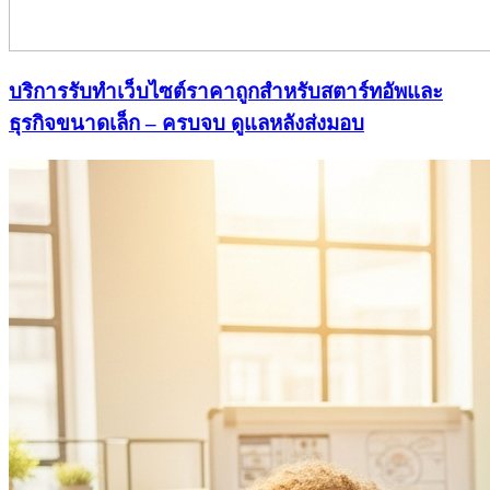
บริการรับทำเว็บไซต์ราคาถูกสำหรับสตาร์ทอัพและ
ธุรกิจขนาดเล็ก – ครบจบ ดูแลหลังส่งมอบ