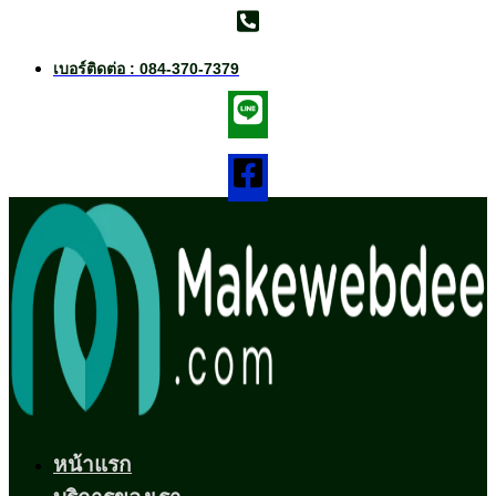
Skip
to
content
เบอร์ติดต่อ : 084-370-7379
หน้าแรก