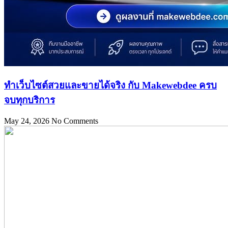
ทำเว็บไซต์สวยและขายได้จริง กับ Makewebdee ครบ
จบทุกบริการ
May 24, 2026
No Comments