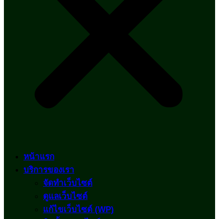
หน้าแรก
บริการของเรา
จัดทำเว็บไซต์
ดูแลเว็บไซต์
แก้ไขเว็บไซต์ (WP)