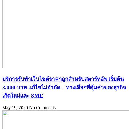
บริการรับทำเว็บไซต์ราคาถูกสำหรับสตาร์ทอัพ เริ่มต้น
3,000 บาท แก้ไขไม่จำกัด – ทางเลือกที่คุ้มค่าของธุรกิจ
เกิดใหม่และ SME
May 19, 2026
No Comments