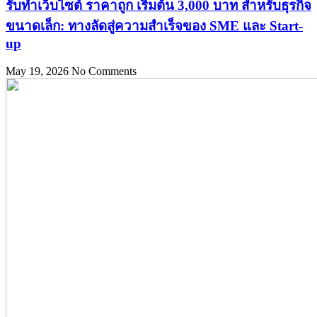
รับทำเว็บไซต์ ราคาถูก เริ่มต้น 3,000 บาท สำหรับธุรกิจ
ขนาดเล็ก: ทางลัดสู่ความสำเร็จของ SME และ Start-
up
May 19, 2026
No Comments