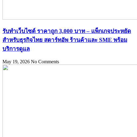
รับทำเว็บไซต์ ราคาถูก 3,000 บาท – แพ็กเกจประหยัด
สำหรับธุรกิจไทย สตาร์ทอัพ ร้านค้าและ SME พร้อม
บริการดูแล
May 19, 2026
No Comments