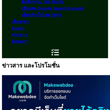
ติดตั้งระบบ ไลน์ Notify
เชื่อมต่อ Google Search Console
เรียนทำเว็บไซต์ (WP)
เช็คราคา
ผลงาน
ข่าวสาร
ติดต่อเรา
ข่าวสาร และโปรโมชั่น