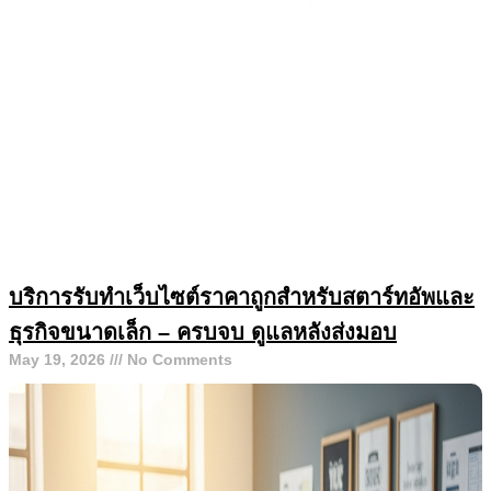
บริการรับทำเว็บไซต์ราคาถูกสำหรับสตาร์ทอัพและ
ธุรกิจขนาดเล็ก – ครบจบ ดูแลหลังส่งมอบ
May 19, 2026
No Comments