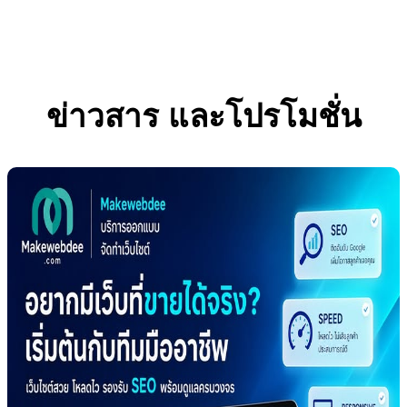
ข่าวสาร และโปรโมชั่น