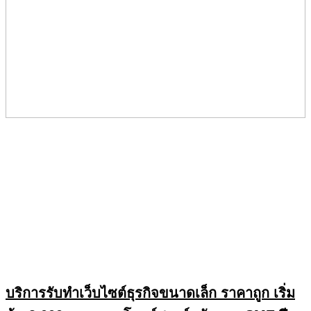
บริการรับทำเว็บไซต์ธุรกิจขนาดเล็ก ราคาถูก เริ่ม