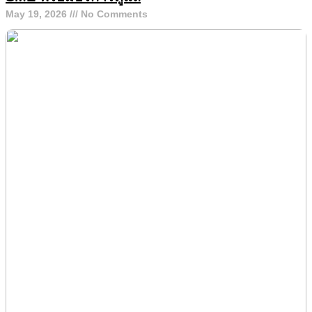
May 19, 2026
No Comments