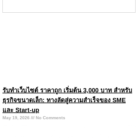
รับทำเว็บไซต์ ราคาถูก เริ่มต้น 3,000 บาท สำหรับ
ธุรกิจขนาดเล็ก: ทางลัดสู่ความสำเร็จของ SME
และ Start-up
May 19, 2026
No Comments